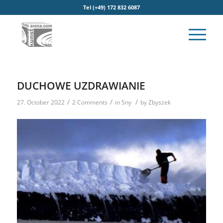
Tel (+49) 172 832 6087
DUCHOWE UZDRAWIANIE
/
/
/
27. October 2022
2 Comments
in
Sny
by
Zbyszek