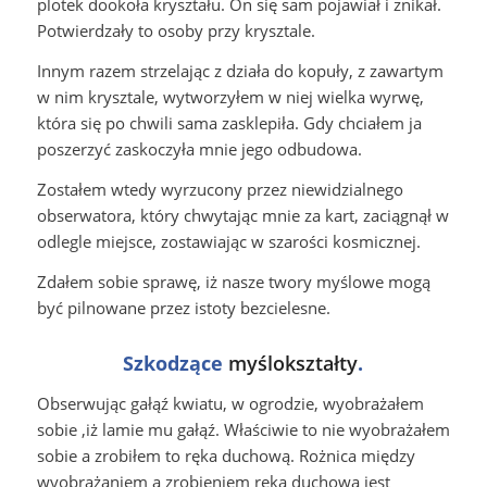
plotek dookoła kryształu. On się sam pojawiał i znikał.
Potwierdzały to osoby przy krysztale.
Innym razem strzelając z działa do kopuły, z zawartym
w nim krysztale, wytworzyłem w niej wielka wyrwę,
która się po chwili sama zasklepiła. Gdy chciałem ja
poszerzyć zaskoczyła mnie jego odbudowa.
Zostałem wtedy wyrzucony przez niewidzialnego
obserwatora, który chwytając mnie za kart, zaciągnął w
odlegle miejsce, zostawiając w szarości kosmicznej.
Zdałem sobie sprawę, iż nasze twory myślowe mogą
być pilnowane przez istoty bezcielesne.
Szkodzące
myślokształty
.
Obserwując gałąź kwiatu, w ogrodzie, wyobrażałem
sobie ,iż lamie mu gałąź. Właściwie to nie wyobrażałem
sobie a zrobiłem to ręka duchową. Rożnica między
wyobrażaniem a zrobieniem ręką duchowa jest