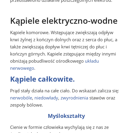
przedstawiono działanie poszczególnych elektrod.
Kąpiele elektryczno-wodne
Kąpiele komorowe. Wstępujące zwiększają odpływ
krwi żylnej z kończyn dolnych oraz z serca do płuc, a
także zwiększają dopływ krwi tętniczej do płuc i
kończyn górnych. Kąpiele zstępujące między innymi
obniżają pobudliwość ośrodkowego
układu
nerwowego
.
Kąpiele całkowite.
Prąd stały działa na całe ciało. Do wskazań zalicza się:
nerwobóle
,
niedowłady
,
zwyrodnienia
stawów oraz
zespoły bólowe.
Myślokształty
Cienie w formie człowieka wychylają się z nas ze