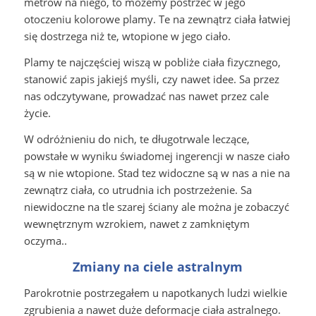
metrów na niego, to możemy postrzec w jego
otoczeniu kolorowe plamy. Te na zewnątrz ciała łatwiej
się dostrzega niż te, wtopione w jego ciało.
Plamy te najczęściej wiszą w pobliże ciała fizycznego,
stanowić zapis jakiejś myśli, czy nawet idee. Sa przez
nas odczytywane, prowadzać nas nawet przez cale
życie.
W odróżnieniu do nich, te długotrwale leczące,
powstałe w wyniku świadomej ingerencji w nasze ciało
są w nie wtopione. Stad tez widoczne są w nas a nie na
zewnątrz ciała, co utrudnia ich postrzeżenie. Sa
niewidoczne na tle szarej ściany ale można je zobaczyć
wewnętrznym wzrokiem, nawet z zamkniętym
oczyma..
Zmiany na ciele astralnym
Parokrotnie postrzegałem u napotkanych ludzi wielkie
zgrubienia a nawet duże deformacje ciała astralnego.