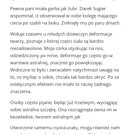
Pewna pani miała garba jak żubr. Darek Sugier
wspominał, iż obserwował w oobe kolegę mającego
ciecia po szabli na boku. Zniknęły mu po paru dniach.
Widuje czasami u młodych dziewczyn deformacje
twarzy, poznaje z której części ciała są bardzo
niezadowolone. Moja córka utyskując na nos,
odziedziczony po mnie, deformuje go często go w
warstwie astralnej, znacznie go powiększając.
Widoczne to było i zwracałem natychmiast uwagę na
to, co myśląc o sobie, chciała tak bardzo ukryć. Po za
estetycznym efektem nie miało to raczej żadnego
znaczenia.
Osoby często pijane, będąc już trzeźwym, wyciągają
sobie astralna szczękę. Ona rozciągnięta zwisa im w
bezwładzie. tworem astralnym jak
Utworzone samemu
, mogą również nam
myślokształty