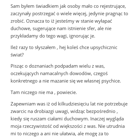
Sam byłem świadkiem jak osoby mało co rejestrujące,
zaczynały postrzegać o wiele więcej, jedynie pragnąc to
zrobić. Oznacza to iż jesteśmy w stanie wyłapać
duchowe, sugerujące nam istnienie sfer, ale nie
przykładamy do tego wagi, ignorując je.
Ileż razy to słyszałem , hej koleś chce upsychicznic
świat?
Pisząc o doznaniach podpadam wielu z was,
oczekujących namacalnych dowodów, czegoś
konkretnego a nie mazanie się we własnej psychice.
Tam niczego nie ma , powiecie.
Zapewniam was iż od kilkudziesięciu lat nie potrzebuje
zwarcic na drobiazgi uwagi, widząc bezpośrednio ,
kiedy się ruszam ciałami duchowym. Inaczej wygląda
moja rzeczywistość od większości z was. Nie utrudnia
mi to niczego a ani nie ułatwia, ale mogę za to