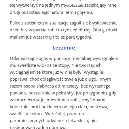
się wytworzyć na jednym m
zaciskający ranę,
yślokształt
drugi pozostawiając naturalnemu gojeniu.
Palec z zaciśniętą wizualizacja zagoił się błyskawicznie,
a ten bez wsparcia robił to tydzień dłużej. Oba guzio
ki
ł
mailem już wcześniej i to aż parę tygodni.
Leczenie.
Odwiedzając kogoś w podroży mentalnej wyciągnąłem
mu świetliste włókna ze stopy. Nie tworząc ich,
wyciągnąłem te które już w niej były. Wystąpiła
poprawa, choć dolegliwość trwała już długo. Innym
razem osoba słabnąca od miesięcy, bez wyraźnego
powodu, poczuła się w pełni siły, już po tygodniu, gdy
wzmocniłem w jej mieszkaniu sufit, zmyślonymi
konstrukcjami i odkleiłem od jego ciała, metrowy,
świetlisty kokon . Wcześniej, pomimo
paromiesięcznych odwiedzin lekarskich, nie
następowała żadna poprawa.