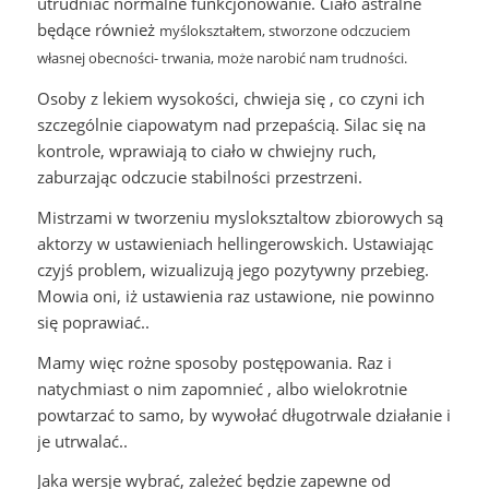
utrudniać normalne funkcjonowanie. Ciało astralne
będące również
myślokształtem, stworzone odczuciem
własnej obecności- trwania, może narobić nam trudności.
Osoby z lekiem wysokości, chwieja się , co czyni ich
szczególnie ciapowatym nad przepaścią. Silac się na
kontrole, wprawiają to ciało w chwiejny ruch,
zaburzając odczucie stabilności przestrzeni.
Mistrzami w tworzeniu mysloksztaltow zbiorowych są
aktorzy w ustawieniach hellingerowskich. Ustawiając
czyjś problem, wizualizują jego pozytywny przebieg.
Mowia oni, iż ustawienia raz ustawione, nie powinno
się poprawiać..
Mamy więc rożne sposoby postępowania. Raz i
natychmiast o nim zapomnieć , albo wielokrotnie
powtarzać to samo, by wywołać długotrwale działanie i
je utrwalać..
Jaka wersje wybrać, zależeć będzie zapewne od