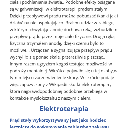
ciała i pochłaniania światła.. Podobne efekty osiągane
są w galwanizacji, w elektroterapii prądem stałym.
Dzięki przepływowi prądu można pobudzać tkanki jak i
działać na nie uspokajająco. Brałem udział w zabiegu,
w którym chwytając anodę duchowa ręką, wzbudziłem
przepływ prądu przez moje ciało fizyczne. Druga ręką
fizyczna trzymałem anodę, dzięki czemu było to
możliwe. . Urządzenie sygnalizujące przepływ prądu
wychyliło się ponad skale, przeraźliwie piszcząc..
Innym razem ugryzłem kogoś testując możliwości w
podroży mentalnej. Wkrótce pojawiło się u tej osoby,w
tym miejscu zaczerwienienie skory. W skrócie podaje
więc zapożyczony z Wikipedii skutki elektroterapia ,
która najprawdopodobniej podobnie przebiega w
kontakcie mysloksztaltu z naszym ciałem.
Elektroterapia
Prąd stały wykorzystywany jest jako bodziec
leczniczy do wykonywania zabiegów z zakresu