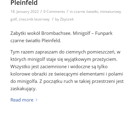
Pleinfeld
/
/
18. January 2022
0 Comments
in
czarne światło
,
miniaturowy
/
golf
,
znacznik laserowy
by
Zbyszek
Zabytki wokół Brombachsee. Minigolf – Funpark
czarne światło Pleinfeld.
Tym razem zapraszam do ciemnych pomieszczeń, w
których minigolf staje się wyjątkowym przeżyciem.
Wszystko jest zaciemnione i widoczne są tylko
kolorowe obrazki ze świecącymi elementami i polami
do minigolfa. Z początku ruch w takiej przestrzeni jest
zaskakujący.
Read more