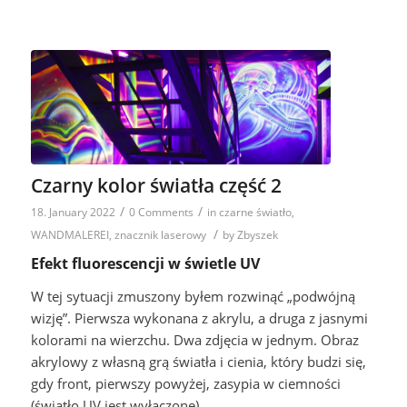
Czarny kolor światła część 2
/
/
18. January 2022
0 Comments
in
czarne światło
,
/
WANDMALEREI
,
znacznik laserowy
by
Zbyszek
Efekt fluorescencji w świetle UV
W tej sytuacji zmuszony byłem rozwinąć „podwójną
wizję”. Pierwsza wykonana z akrylu, a druga z jasnymi
kolorami na wierzchu. Dwa zdjęcia w jednym. Obraz
akrylowy z własną grą światła i cienia, który budzi się,
gdy front, pierwszy powyżej, zasypia w ciemności
(światło UV jest wyłączone).