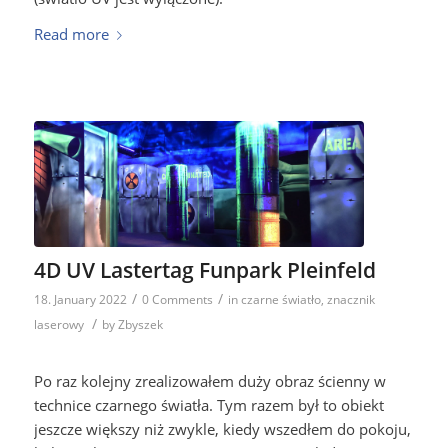
Read more
4D UV Lastertag Funpark Pleinfeld
/
/
18. January 2022
0 Comments
in
czarne światło
,
znacznik
/
laserowy
by
Zbyszek
Po raz kolejny zrealizowałem duży obraz ścienny w
technice czarnego światła. Tym razem był to obiekt
jeszcze większy niż zwykle, kiedy wszedłem do pokoju,