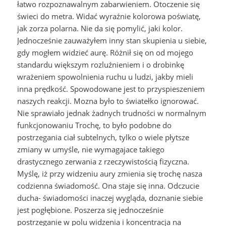
łatwo rozpoznawalnym zabarwieniem. Otoczenie się
świeci do metra.
Widać wyraźnie kolorowa poświatę,
jak zorza polarna. Nie da się pomylić, jaki kolor.
Jednocześnie zauważyłem inny stan skupienia u siebie,
gdy mogłem widzieć aurę. Różnił się on od mojego
standardu większym rozluźnieniem i o drobinkę
wrażeniem spowolnienia ruchu u ludzi, jakby mieli
inna prędkość. Spowodowane jest to przyspieszeniem
naszych reakcji. Mozna było to światełko ignorować.
Nie sprawiało jednak żadnych trudności w normalnym
funkcjonowaniu Trochę, to było podobne do
postrzegania ciał subtelnych, tylko o wiele płytsze
zmiany w umyśle, nie wymagajace takiego
drastycznego zerwania z rzeczywistością fizyczna.
Myślę, iż przy widzeniu aury zmienia się trochę nasza
codzienna świadomość. Ona staje się inna. Odczucie
ducha- świadomości inaczej wygląda, doznanie siebie
jest pogłębione. Poszerza się jednocześnie
postrzeganie w polu widzenia i koncentracja na