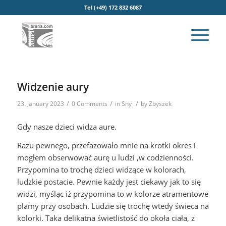
Tel (+49) 172 832 6087
Widzenie aury
/
/
/
23. January 2023
0 Comments
in
Sny
by
Zbyszek
Gdy nasze dzieci widza aure.
Razu pewnego, przefazowało mnie na krotki okres i
mogłem obserwować aurę u ludzi ,w codzienności.
Przypomina to trochę dzieci widzące w kolorach,
ludzkie postacie. Pewnie każdy jest ciekawy jak to się
widzi, myśląc iż przypomina to w kolorze atramentowe
plamy przy osobach. Ludzie się trochę wtedy świeca na
kolorki. Taka delikatna świetlistość do okoła ciała, z