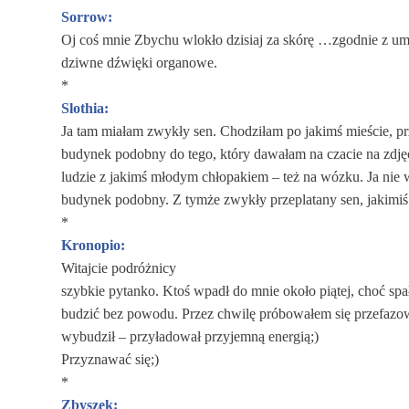
Sorrow:
Oj coś mnie Zbychu wlokło dzisiaj za skórę …zgodnie z um
dziwne dźwięki organowe.
*
Slothia:
Ja tam miałam zwykły sen. Chodziłam po jakimś mieście, pr
budynek podobny do tego, który dawałam na czacie na zdjęc
ludzie z jakimś młodym chłopakiem – też na wózku. Ja nie w
budynek podobny. Z tymże zwykły przeplatany sen, jakimiś 
*
Kronopio:
Witajcie podróżnicy
szybkie pytanko. Ktoś wpadł do mnie około piątej, choć spał
budzić bez powodu. Przez chwilę próbowałem się przefazo
wybudził – przyładował przyjemną energią;)
Przyznawać się;)
*
Zbyszek: