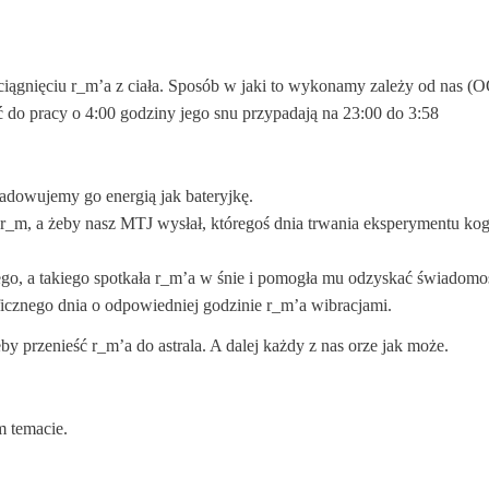
yciągnięciu r_m’a z ciała. Sposób w jaki to wykonamy zależy od nas 
 do pracy o 4:00 godziny jego snu przypadają na 23:00 do 3:58
ładowujemy go energią jak bateryjkę.
_m, a żeby nasz MTJ wysłał, któregoś dnia trwania eksperymentu kog
iego, a takiego spotkała r_m’a w śnie i pomogła mu odzyskać świadomo
icznego dnia o odpowiedniej godzinie r_m’a wibracjami.
y przenieść r_m’a do astrala. A dalej każdy z nas orze jak może.
 temacie.