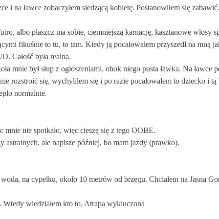
zce i na ławce zobaczyłem siedzącą kobietę. Postanowiłem się zabawić
utro, albo płaszcz ma sobie, ciemniejszą karnację, kasztanowe włosy sp
ymi fikuśnie to tu, to tam. Kiedy ją pocałowałem przyszedł na mną ja
O. Całość była realna.
okoła mnie był słup z ogłoszeniami, obok niego pusta ławka. Na ławce p
ie rozstroić się, wychyliłem się i po razie pocałowałem to dziecko i tą
iepło normalnie.
 mnie nie spotkało, więc cieszę się z tego OOBE.
astralnych, ale napisze później, bo mam jazdy (prawko).
 woda, na cypelku, około 10 metrów od brzegu. Chciałem na Jasna Go
. Wtedy wiedziałem kto to. Atrapa wykluczona