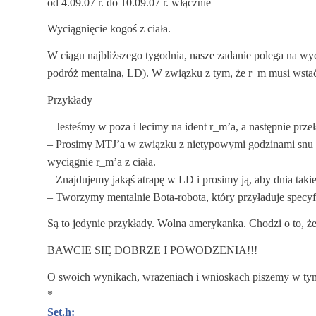
od 4.09.07 r. do 10.09.07 r. włącznie
Wyciągnięcie kogoś z ciała.
W ciągu najbliższego tygodnia, nasze zadanie polega na w
podróż mentalna, LD). W związku z tym, że r_m musi wstać
Przykłady
– Jesteśmy w poza i lecimy na ident r_m’a, a następnie prze
– Prosimy MTJ’a w związku z nietypowymi godzinami snu r
wyciągnie r_m’a z ciała.
– Znajdujemy jakąś atrapę w LD i prosimy ją, aby dnia tak
– Tworzymy mentalnie Bota-robota, który przyładuje specyf
Są to jedynie przykłady. Wolna amerykanka. Chodzi o to, żeb
BAWCIE SIĘ DOBRZE I POWODZENIA!!!
O swoich wynikach, wrażeniach i wnioskach piszemy w tym
*
Set.h: