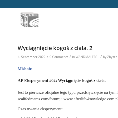
Wyciągnięcie kogoś z ciała. 2
/
/
/
4. September 2022
0 Comments
in
WANDMALEREI
by
Zbysze
Mishah:
AP Eksperyment #02: Wyciągnięcie kogoś z ciała.
Jest to pierwsze oficjalne tego typu przedsięwzięcie na ty
sealifedreams.com/forum; i www.afterlife-knowledge.com.pl
Czas trwania eksperymentu