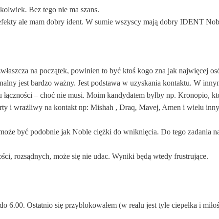
okolwiek. Bez tego nie ma szans.
efekty ale mam dobry ident. W sumie wszyscy mają dobry IDENT Nob
właszcza na początek, powinien to być ktoś kogo zna jak najwięcej os
onalny jest bardzo ważny. Jest podstawa w uzyskania kontaktu. W innym
 łączności – choć nie musi. Moim kandydatem byłby np. Kronopio, kt
rty i wrażliwy na kontakt np: Mishah , Draq, Mavej, Amen i wielu inn
- może być podobnie jak Noble ciężki do wniknięcia. Do tego zadania na
ści, rozsądnych, może się nie udac. Wyniki będą wtedy frustrujące.
o 6.00. Ostatnio się przyblokowałem (w realu jest tyle ciepełka i miłoś