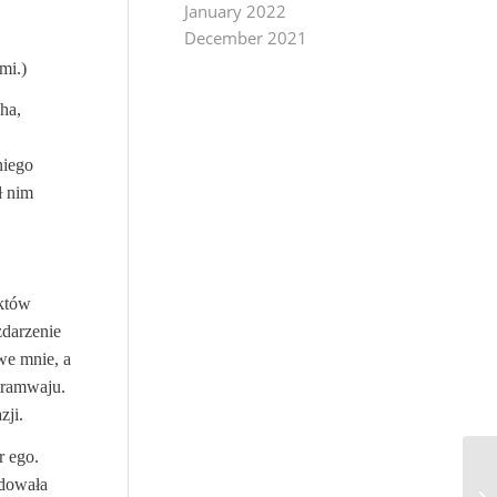
January 2022
December 2021
mi.)
ha,
niego
ł nim
ektów
zdarzenie
we mnie, a
tramwaju.
zji.
r ego.
adowała
AS