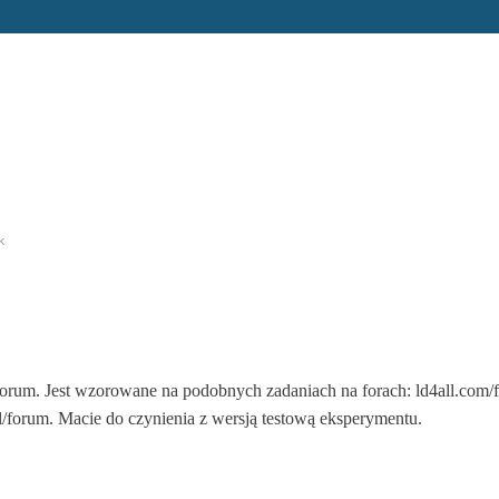
k
m forum. Jest wzorowane na podobnych zadaniach na forach: ld4all.com/
/forum. Macie do czynienia z wersją testową eksperymentu.