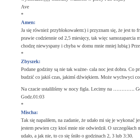
Ave
*
Amen:
Ja się również przyblokowałem:) i przyznam się, że jest to
prawie codziennie od 2,5 miesięcy, tak więc samozaparcia m
chodzę niewyspany i chyba w domu mnie mniej lubią:) Prz
*
Zbyszek:
Podane godziny są nie tak ważne- cala noc jest dobra. Co pra
budzić co jakiś czas, jakimś dźwiękiem. Może wychwyci coś
Na czacie ustaliliśmy w nocy figla. Lecimy na …………. Gor
Godz.01:03
*
Mischa:
Tak się napaliłem, na zadanie, że udało mi się je wykonać
jestem pewien czy ktoś mnie nie odwiedził. O szczegółach na
udało, a jak nie, to co się śniło o godzinach 2, 3 lub 3:30.