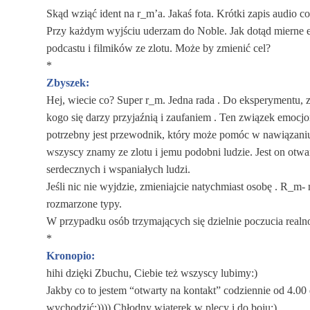
Skąd wziąć ident na r_m’a. Jakaś fota. Krótki zapis audio c
Przy każdym wyjściu uderzam do Noble. Jak dotąd mierne 
podcastu i filmików ze zlotu. Może by zmienić cel?
*
Zbyszek:
Hej, wiecie co? Super r_m. Jedna rada . Do eksperymentu, z
kogo się darzy przyjaźnią i zaufaniem . Ten związek emocj
potrzebny jest przewodnik, który może pomóc w nawiązaniu
wszyscy znamy ze zlotu i jemu podobni ludzie. Jest on otwa
serdecznych i wspaniałych ludzi.
Jeśli nic nie wyjdzie, zmieniajcie natychmiast osobę . R_m
rozmarzone typy.
W przypadku osób trzymających się dzielnie poczucia realno
*
Kronopio:
hihi dzięki Zbuchu, Ciebie też wszyscy lubimy:)
Jakby co to jestem “otwarty na kontakt” codziennie od 4.00 d
wychodzić:)))) Chłodny wiaterek w plecy i do boju:)