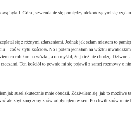
ową była J. Góra , szwendanie się pomiędzy niekończącymi się rzędam
zeplatał się z różnymi zdarzeniami. Jednak jak szłam miastem to pamię
iu – coś w stylu kościoła. No i potem jechałam na wózku inwalidzkim i
iem co robiłam na wózku, a on myślał, że ja też nie chodzę. Dziwne ja
rzeczami. Ten kościół to pewnie mi się pojawił z samej rozmowy o ni
em jak suseł skutecznie mnie obudził. Zdziwiłem się, jak to możliwe ta
wać ale zbyt zmęczony znów odpłynąłem w sen. Po chwili znów mnie 