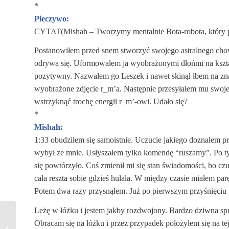
*
Pieczywo:
CYTAT(
Mishah – Tworzymy mentalnie Bota-robota, który p
Postanowiłem przed snem stworzyć swojego astralnego chow
odrywa się. Uformowałem ja wyobrażonymi dłońmi na kształ
pozytywny. Nazwałem go Leszek i nawet skinął łbem na znak
wyobrażone zdjęcie r_m’a. Następnie przesyłałem mu swoje 
wstrzyknąć trochę energii r_m’-owi. Udało się?
*
Mishah:
1:33 obudziłem się samoistnie. Uczucie jakiego doznałem 
wybył ze mnie. Usłyszałem tylko komendę “ruszamy”. Po ty
się powtórzyło. Coś zmienił mi się stan świadomości, bo cz
cała reszta sobie gdzieś hulała. W między czasie miałem p
Potem dwa razy przysnąłem. Już po pierwszym przyśnięciu p
Leżę w łóżku i jestem jakby rozdwojony. Bardzo dziwna spr
Obracam się na łóżku i przez przypadek położyłem się na te
Wandmalerei