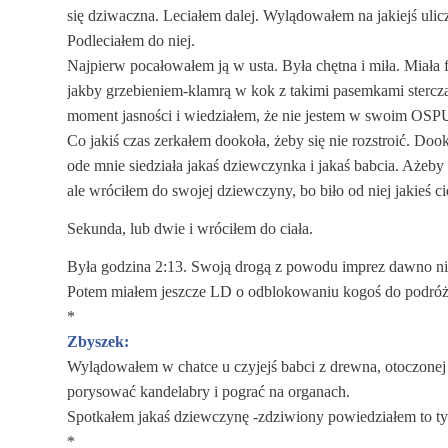
się dziwaczna. Leciałem dalej. Wylądowałem na jakiejś ulic
Podleciałem do niej.
Najpierw pocałowałem ją w usta. Była chętna i miła. Miała f
jakby grzebieniem-klamrą w kok z takimi pasemkami stercząc
moment jasności i wiedziałem, że nie jestem w swoim OSPU
Co jakiś czas zerkałem dookoła, żeby się nie rozstroić. Do
ode mnie siedziała jakaś dziewczynka i jakaś babcia. Ażeby n
ale wróciłem do swojej dziewczyny, bo biło od niej jakieś c
Sekunda, lub dwie i wróciłem do ciała.
Była godzina 2:13. Swoją drogą z powodu imprez dawno nic
Potem miałem jeszcze LD o odblokowaniu kogoś do podróży 
*
Zbyszek:
Wylądowałem w chatce u czyjejś babci z drewna, otoczonej
porysować kandelabry i pograć na organach.
Spotkałem jakaś dziewczynę -zdziwiony powiedziałem to ty
*