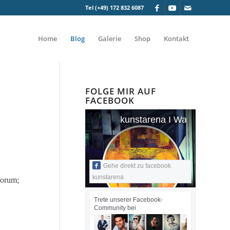
Tel (+49) 172 832 6087
Home
Blog
Galerie
Shop
Kontakt
FOLGE MIR AUF
FACEBOOK
kunstarena I Wandmalerei I
Gehe direkt zu facebook
kunstarena
forum;
Trete unserer Facebook-
Community bei