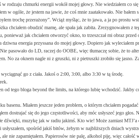
oś w rodzaju chmurki energii wokół mojej głowy. Nie wiedziałem co się
em w ogóle, że jestem na jawie, że coś mnie zaatakowało. Nie bałem si
“byłem trochę przerażony”. Wciąż myśląc, że to jawa, a ja po prostu ws
żka chciałem obudzić mamę, ale spała jak zabita. Zrezygnowałem z te
u, ponieważ jak chciałem otworzyć okno, to trzeszczał mi obraz przed 
 ta dziwna energia przyssana do mojej głowy. Dopiero jak wyleciałem p
e. Nie pasowało do LD, raczej do OOBE, więc tłumaczę sobie, że to alte
. No za oknem nagle ni z gruszki, ni z pietruszki zrobiło się jasno. 
ciągnąć go z ciała. Jakoś o 2:00, 3:00, albo 3:30 w tą środę.
rek.
en od tego bloga beyond the limits, na którego lubię wchodzić. Jakby 
nku basenu. Miałem jeszcze jeden problem, o którym chciałem pogadać
m dostrajać się do jego częstotliwości, aby móc usłyszeć jego głos. 
ałe dźwięki, muzykę jak w radiu jakimś. Kto wie! Może zamiast MTJ’a 
i usłyszałem, spośród jakiś bitów, żebym w najbliższych dniach wystrze
 ale nie zapamiętałem. Papierosów nie palę, alkohol piję, więc całość 