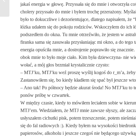
jakaś energia w głowę. Przyssała się do mnie i otworzyła c
cholery przyssało do mnie i byłem trochę przerażony. Myślał
było to dokuczliwe i dezorientujące, dlatego napisałem, że 
łóżka udałem się do pokoju rodziców. Wskoczyłem do ich łó
podszedłem do okna. Tu mnie otrzeźwiło, że jestem w astral
firanka sama się zasuwała przysłaniając mi okno, a do tego
energia opuściła mnie, a dostrojenie poprawiło się znaczni
obok mnie to było moje ciało. Kim była dziewczyna- nie wiem
wołać, a mój głos brzmiał krystalicznie czysto:
– MTJ’ku, MTJ’ku weź proszę wyślij kogoś do r_m’a, żeby wy
Zastanowiłem się, bo kiedy kładłem się spać był jeszcze wto
– Ano tak! Po północy będzie akurat środa! No MTJ’ku to t
ponów próbę w czwartek.
W między czasie, kiedy to mówiłem leciałem sobie w kieru
MTJ’em. Wiedziałem, że MTJ mnie zawsze słyszy, ale zacząłe
usłyszałem cichutki pisk, potem trzeszczenie, potem nieśmi
się do fal radiowych :). Kiedy byłem na wysokości biedronk
papierosów, alkoholu i jeszcze czegoś nie będącego używką,