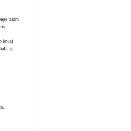
.
ięte takim
kiś
o lewej
 babcię,
re,