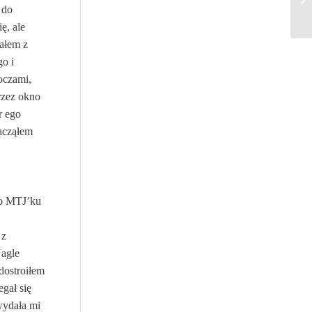
 do
ę, ale
tałem z
go i
oczami,
rzez okno
r ego
Zacząłem
co MTJ’ku
 z
Nagle
dostroiłem
gał się
wydała mi