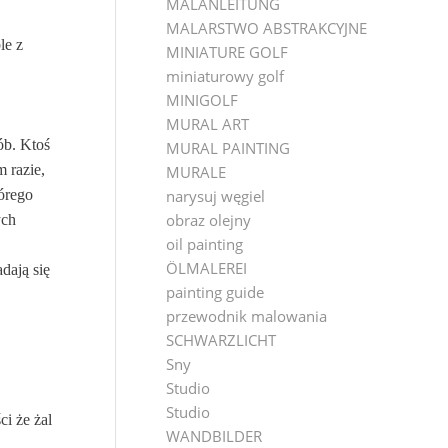
MALANLEITUNG
MALARSTWO ABSTRAKCYJNE
le z
MINIATURE GOLF
miniaturowy golf
MINIGOLF
MURAL ART
ób. Ktoś
MURAL PAINTING
 razie,
MURALE
órego
narysuj węgiel
obraz olejny
ych
oil painting
ÖLMALEREI
dają się
painting guide
przewodnik malowania
SCHWARZLICHT
Sny
Studio
Studio
ci że żal
WANDBILDER