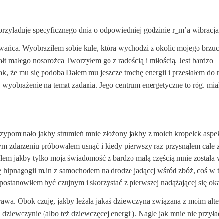
rzyładuje specyficznego dnia o odpowiedniej godzinie r_m’a wibracja
ańca. Wyobraziłem sobie kule, która wychodzi z okolic mojego brzuc
t małego nosorożca Tworzyłem go z radością i miłością. Jest bardzo
, że mu się podoba Dałem mu jeszcze trochę energii i przesłałem do 
wyobrażenie na temat zadania. Jego centrum energetyczne to róg, mia
przypominało jakby strumień mnie złożony jakby z moich kropelek asp
m zdarzeniu próbowałem usnąć i kiedy pierwszy raz przysnąłem całe 
ułem jakby tylko moja świadomość z bardzo małą częścią mnie została 
arę hipnagogii m.in z samochodem na drodze jadącej wśród zbóż, coś w 
ostanowiłem być czujnym i skorzystać z pierwszej nadążającej się oka
awa. Obok czuję, jakby leżała jakaś dziewczyna związana z moim alte
j dziewczynie (albo też dziewczęcej energii). Nagle jak mnie nie przył