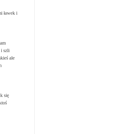
i ławek i
tam
 szli
kieś ale
m
k się
ktoś