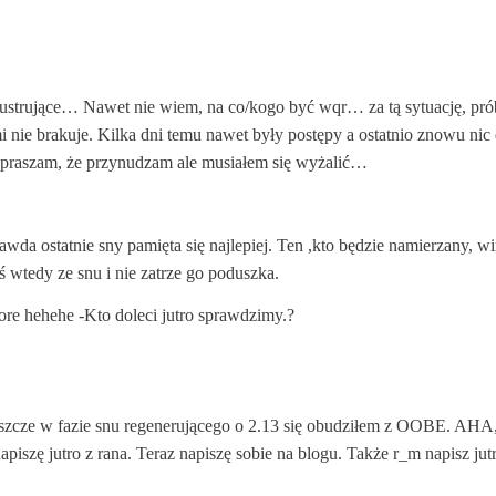
 frustrujące… Nawet nie wiem, na co/kogo być wqr… za tą sytuację, pró
i nie brakuje. Kilka dni temu nawet były postępy a ostatnio znowu nic
epraszam, że przynudzam ale musiałem się wyżalić…
wda ostatnie sny pamięta się najlepiej. Ten ,kto będzie namierzany, wi
 wtedy ze snu i nie zatrze go poduszka.
e hehehe -Kto doleci jutro sprawdzimy.?
 jeszcze w fazie snu regenerującego o 2.13 się obudziłem z OOBE. AHA,
piszę jutro z rana. Teraz napiszę sobie na blogu. Także r_m napisz jutr