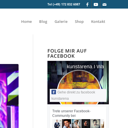
Tel (+49) 172 832 6087
Home
Blog
Galerie
Shop
Kontakt
FOLGE MIR AUF
FACEBOOK
kunstarena I Wandmalerei I
Gehe direkt zu facebook
kunstarena
Trete unserer Facebook-
Community bei