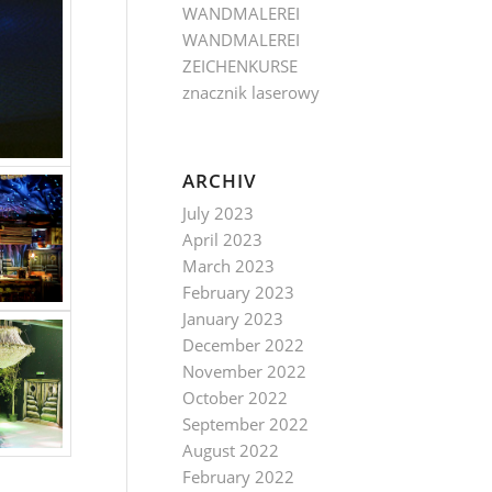
WANDMALEREI
WANDMALEREI
ZEICHENKURSE
znacznik laserowy
ARCHIV
July 2023
April 2023
March 2023
February 2023
January 2023
December 2022
November 2022
October 2022
September 2022
August 2022
February 2022