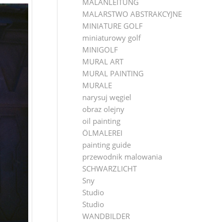
MALANLEITUNG
MALARSTWO ABSTRAKCYJNE
MINIATURE GOLF
miniaturowy golf
MINIGOLF
MURAL ART
MURAL PAINTING
MURALE
narysuj węgiel
obraz olejny
oil painting
ÖLMALEREI
painting guide
przewodnik malowania
SCHWARZLICHT
Sny
Studio
Studio
WANDBILDER